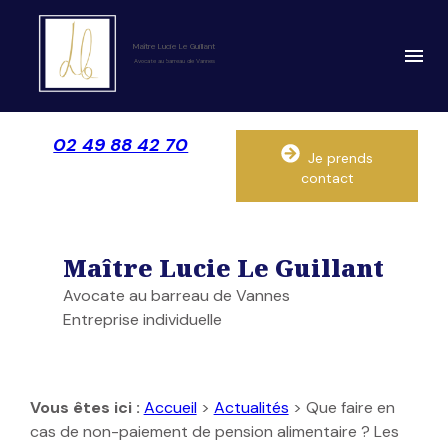
Panneau de gestion des cookies
Maître Lucie Le Guillant
menu
Avocate au barreau de Vannes
02 49 88 42 70
Je prends
contact
Maître Lucie Le Guillant
Avocate au barreau de Vannes
Entreprise individuelle
Pause
Vous êtes ici :
Accueil
>
Actualités
> Que faire en
cas de non-paiement de pension alimentaire ? Les